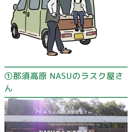
①那須高原 NASUのラスク屋さ
ん