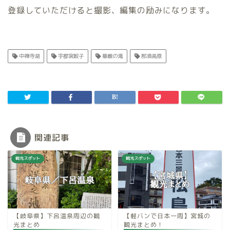
登録していただけると撮影、編集の励みになります。
中禅寺湖
宇都宮餃子
華厳の滝
那須高原
関連記事
観光スポット
観光スポット
【岐阜県】下呂温泉周辺の観
【軽バンで日本一周】宮城の
光まとめ
観光まとめ！