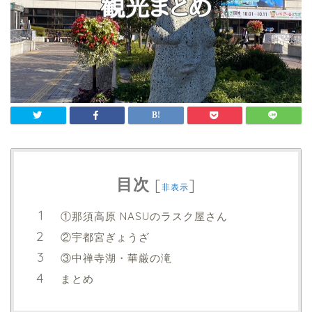
目次
[
]
非表示
①那須高原 NASUのラスク屋さん
②宇都宮ぎょうざ
③中禅寺湖・華厳の滝
まとめ