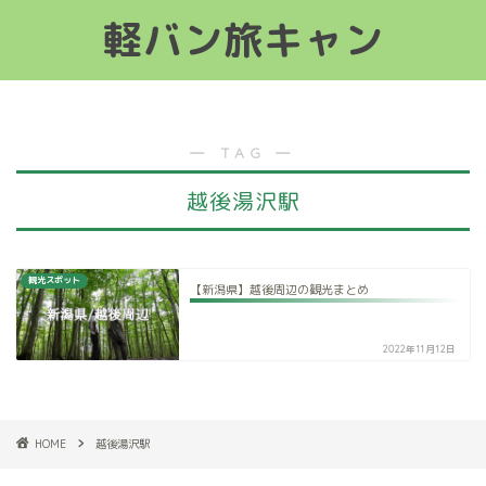
軽バン旅キャン
軽バン旅キャン
― TAG ―
越後湯沢駅
観光スポット
【新潟県】越後周辺の観光まとめ
2022年11月12日
HOME
越後湯沢駅