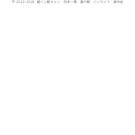
2022–2026 軽バン旅キャン 日本一周 道の駅 バンライフ 車中泊