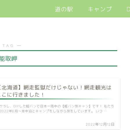
道の駅
キャンプ
D
軽バン旅キャン
 TAG ―
能取岬
【北海道】網走監獄だけじゃない！網走観光は
ここに行きました！
サラし、DIYした軽バンで日本一周中の【軽バン旅キャン】です！ 私たち
2022年6月～車中泊とキャンプをしながら旅をしています。 いつ …
2022年12月12日