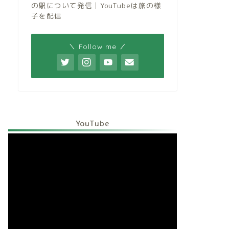
の駅について発信│YouTubeは旅の様
子を配信
＼ Follow me ／
YouTube