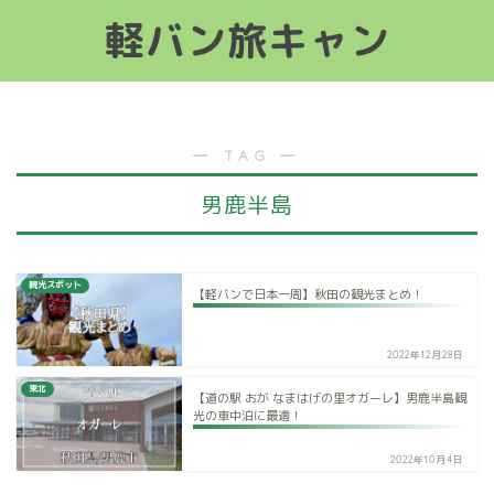
軽バン旅キャン
軽バン旅キャン
― TAG ―
男鹿半島
観光スポット
【軽バンで日本一周】秋田の観光まとめ！
2022年12月28日
東北
【道の駅 おが なまはげの里オガーレ】男鹿半島観
光の車中泊に最適！
2022年10月4日