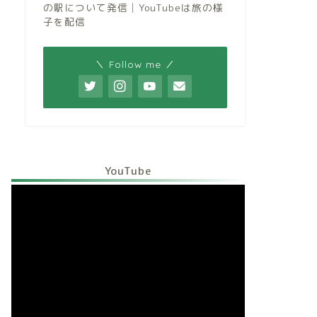
の駅について発信│YouTubeは旅の様
子を配信
＼ Follow me ／
YouTube