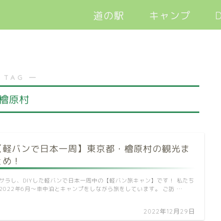
道の駅
キャンプ
D
軽バン旅キャン
 TAG ―
檜原村
【軽バンで日本一周】東京都・檜原村の観光ま
とめ！
サラし、DIYした軽バンで日本一周中の【軽バン旅キャン】です！ 私たち
2022年6月～車中泊とキャンプをしながら旅をしています。 ご訪 …
2022年12月29日