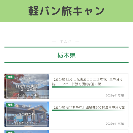
軽バン旅キャン
軽バン旅キャン
― TAG ―
栃木県
関東
【道の駅 日光 日光街道ニコニコ本陣】車中泊可
能、コンビニ併設で便利な道の駅
2022年11月3日
関東
【道の駅 きつれがわ】温泉併設で快適車中泊可能
2022年11月3日
関東