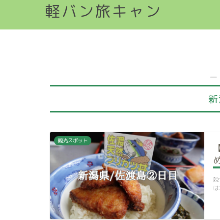
軽バン旅キャン
―
新
観光スポット
脱
は