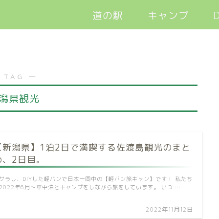
道の駅
キャンプ
D
軽バン旅キャン
 TAG ―
潟県観光
【新潟県】1泊2日で満喫する佐渡島観光のまと
め、2日目。
サラし、DIYした軽バンで日本一周中の【軽バン旅キャン】です！ 私たち
2022年6月～車中泊とキャンプをしながら旅をしています。 いつ …
2022年11月12日