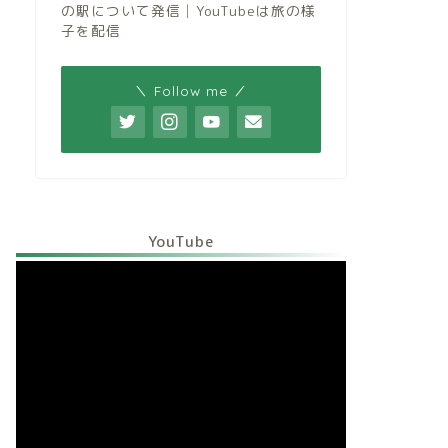
の駅について発信│YouTubeは旅の様
子を配信
＼ Follow me ／
YouTube