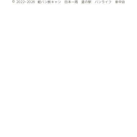
2022–2026 軽バン旅キャン 日本一周 道の駅 バンライフ 車中泊