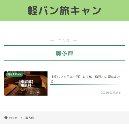
軽バン旅キャン
軽バン旅キャン
― TAG ―
奥多摩
観光スポット
【軽バンで日本一周】東京都・檜原村の観光まと
め！
2022年12月29日
HOME
奥多摩