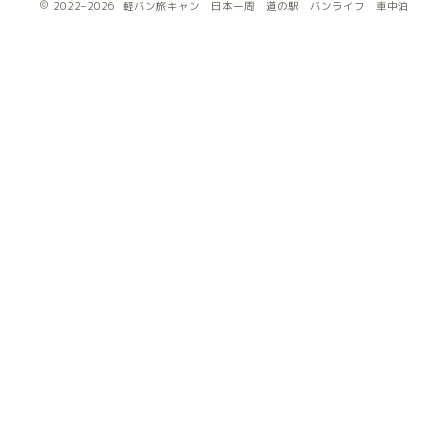
2022–2026 軽バン旅キャン 日本一周 道の駅 バンライフ 車中泊