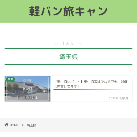
軽バン旅キャン
軽バン旅キャン
― TAG ―
埼玉県
関東
【車中泊レポート】車中泊者は少なめでも、設備
は充実してます！
2022年11月9日
HOME
埼玉県