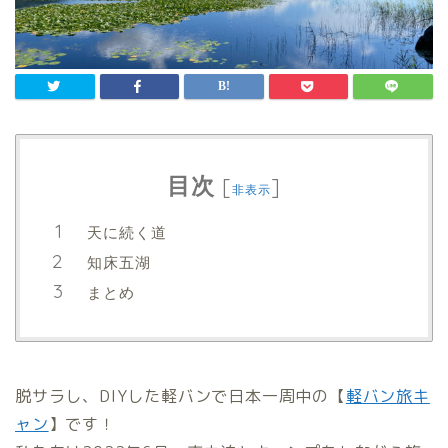
目次
[
]
非表示
天に続く道
知床五湖
まとめ
脱サラし、DIYした軽バンで日本
一周中の【
軽バン旅キ
ャン
】です！