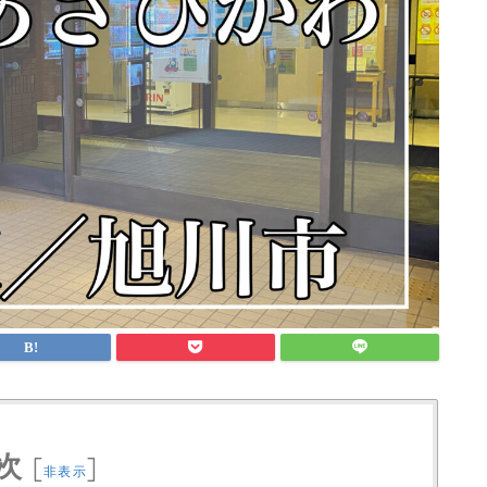
次
[
]
非表示