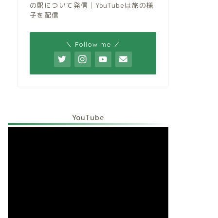
の駅について発信│YouTubeは旅の様
子を配信
＼ Follow me ／
YouTube