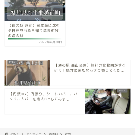
【道の駅 越前】日本海に沈む
夕日を見れる日帰り温泉併設
の道の駅
2022年6月30日
【道の駅 西山公園】無料の動物園がすぐ
近く！福井に来たならぜひ寄ってくだ...
【内装DIY】内張り、シートカバー、ハ
ンドルカバーを素人DIYしてみまし...
HOME
バンライフ
道の駅
中部