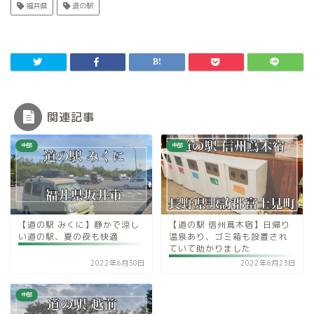
福井県
道の駅
関連記事
中部
中部
【道の駅 みくに】静かで涼し
【道の駅 信州蔦木宿】日帰り
い道の駅、夏の夜も快適
温泉あり、ゴミ箱も設置され
ていて助かりました
2022年6月30日
2022年6月23日
中部