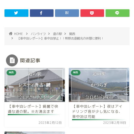
HOME
バンライフ
道の駅
関西
【車中泊レポート】車中泊禁止！！熊野古道観光の休憩に便利！
関連記事
関西
関西
【車中泊レポート】綺麗で快
【車中泊レポート】夜はアイ
適な道の駅。※お湯出ます
ドリング音が少し気になる、
車中泊は可能
2023年2月12日
2023年2月18日