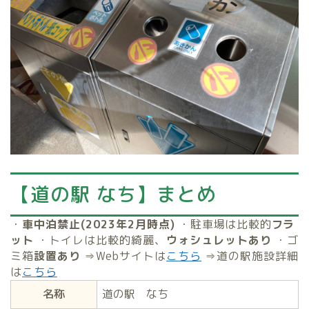
【道の駅 なち】まとめ
・
車中泊禁止(2023年2月時点)
・
駐車場は比較的
フラ
ット
・トイレは比較的綺麗、
ウォシュレットあり
・ゴ
ミ箱
設置あり
⇒Webサイトは
こちら
⇒道の駅施設詳細
は
こちら
名称
道の駅 なち