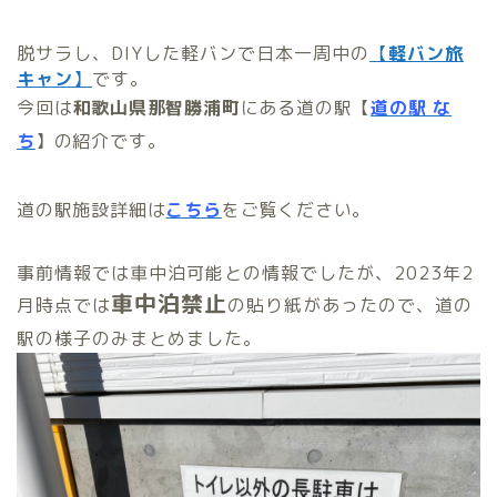
脱サラし、DIYした軽バンで日本一周中の
【
軽バン旅
キャン
】
です。
今回は
和歌山県那智勝浦町
にある道の駅【
道の駅 な
ち
】の紹介です。
道の駅施設詳細は
こちら
をご覧ください。
事前情報では車中泊可能との情報でしたが、2023年2
車中泊禁止
月時点では
の貼り紙があったので、道の
駅の様子のみまとめました。