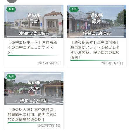
九州
九州
【車中泊レポート】沖縄南部
【道の駅厳木】車中泊可能！
での車中泊はここがオスス
駐車場がフラットで過ごしや
メ！
すい道の駅、呼子観光の際に
便利！
2023年5月13日
2023年7月17日
九州
【道の駅大津】車中泊可能！
阿蘇観光に利用、斜面は気に
なるが綺麗な道の駅！
2023年7月13日