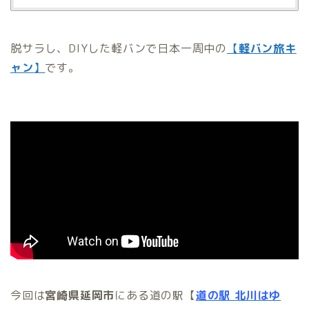
脱サラし、DIYした軽バンで日本一周中の
【
軽バン旅キ
ャン
】
です。
今回は
宮崎県延岡市
にある道の駅【
道の駅 北川はゆ