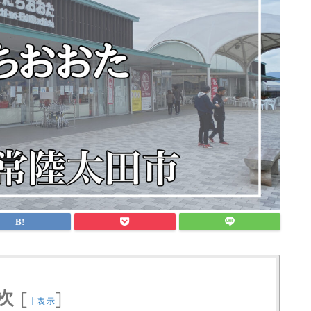
次
[
]
非表示