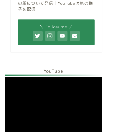
の駅について発信│YouTubeは旅の様
子を配信
＼ Follow me ／
YouTube