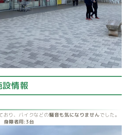
施設情報
ており、バイクなどの
騒音も気になりません
でした。
 身障者用:3
台